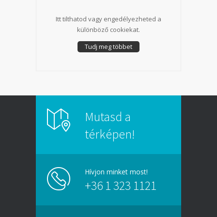
Itt tilthatod vagy engedélyezheted a
különböző cookiekat.
Tudj meg többet
Mutasd a
térképen!
Hívjon minket most!
+36 1 323 1121