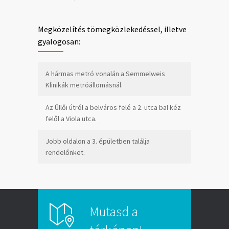
Megközelítés tömegközlekedéssel, illetve
gyalogosan:
A hármas metró vonalán a Semmelweis
Klinikák metróállomásnál.
Az Üllői útról a belváros felé a 2. utca bal kéz
felől a Viola utca.
Jobb oldalon a 3. épületben találja
rendelőnket.
Mutasd a