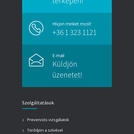
térképen!
Hívjon minket most!
+36 1 323 1121
E-mail
Küldjön
üzenetet!
Szolgáltatások
Prevenciós vizsgálatok
Törődjön a szívével