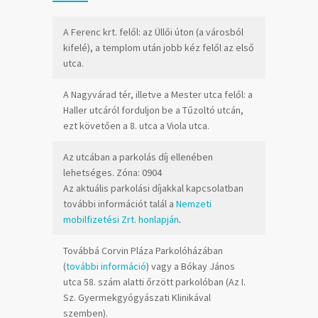
A Ferenc krt. felől: az Üllői úton (a városból
kifelé), a templom után jobb kéz felől az első
utca.
A Nagyvárad tér, illetve a Mester utca felől: a
Haller utcáról forduljon be a Tűzoltó utcán,
ezt követően a 8. utca a Viola utca.
Az utcában a parkolás díj ellenében
lehetséges. Zóna: 0904
Az aktuális parkolási díjakkal kapcsolatban
további információt talál a
Nemzeti
mobilfizetési Zrt. honlapján
.
Továbbá Corvin Pláza Parkolóházában
(
további információ
) vagy a Bókay János
utca 58. szám alatti őrzött parkolóban (Az I.
Sz. Gyermekgyógyászati Klinikával
szemben).