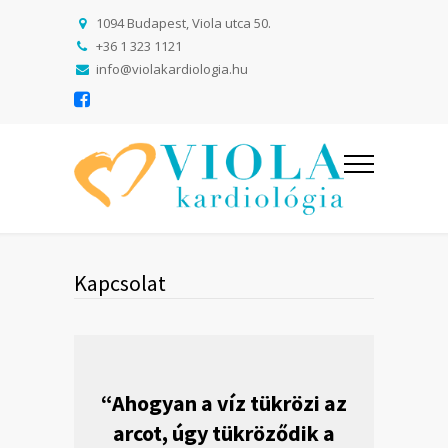
1094 Budapest, Viola utca 50.
+36 1 323 1121
info@violakardiologia.hu
Kapcsolat
“Ahogyan a víz tükrözi az
arcot, úgy tükröződik a