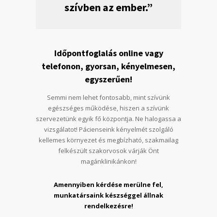
szívben az ember.”
Időpontfoglalás online vagy
telefonon, gyorsan, kényelmesen,
egyszerűen!
Semmi nem lehet fontosabb, mint szívünk
egészséges működése, hiszen a szívünk
szervezetünk egyik fő központja. Ne halogassa a
vizsgálatot! Pácienseink kényelmét szolgáló
kellemes környezet és megbízható, szakmailag
felkészült szakorvosok várják Önt
magánklinikánkon!
Amennyiben kérdése merülne fel,
munkatársaink készséggel állnak
rendelkezésre!