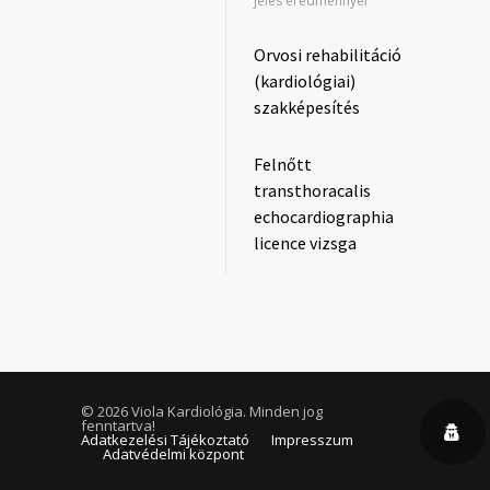
jeles eredménnyel
Orvosi rehabilitáció
(kardiológiai)
szakképesítés
Felnőtt
transthoracalis
echocardiographia
licence vizsga
©
2026 Viola Kardiológia. Minden jog
fenntartva!
Adatkezelési Tájékoztató
Impresszum
Adatvédelmi központ