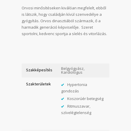
Orvosi minősítéseken kiválóan megfelelt, ebből
is látszik, hogy családján kívül szenvedélye a
gyógyítás. Orvos dinasztiából származik, ő a
harmadik generáció képviselője. Szeret
sportolni, kedvenc sportja a síelés és vitorlázás.
Belgyógyász,
Szakképesítés
Kardiológus
Szakterületek
Hypertonia
gondozás
Koszorúér betegség
Ritmuszavar,
szívelégtelenség