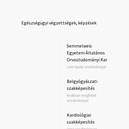
Egészségügyi végzettségek, képzések
Semmelweis
Egyetem Általános
Orvostudományi Kar
cum laude eredménnyel
Belgyógyászati
szakképesítés
kiválóan megfelelt
eredménnyel
Kardiológiai
szakképesítés