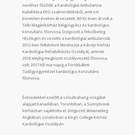
nevéhez fűződik a Kardiológiai Ambulancia
kialakítása EKG szakrendelésből, amit ezt
követően éveken át vezetett. Bő tíz éven át volt a
Telki Magánkórház belgyógyász és kardiológus
konzultáns főorvosa. Dolgozott a fekvőbeteg
részlegen és vezette a kardiológiai ambulanciát.
2012-ben felkérésre létrehozta a Károlyi Kórház
Kardiológiai Rehabilitációs Osztályát, aminek
2016 elejéig megbízott osztályvezető főorvosa
volt. 2017-től mai napig a Törökbálinti
Tüdőgyógyintézet kardiológus konzultáns
főorvosa.
Évtizedekkel ezelőtt a szívultrahang vizsgálat
alapjait Kanadában, Torontóban, a Sunnybrook
kórházban sajátította el. Dolgozott átmenetileg
Angliában, Londonban a King’s College Kórház
Kardiológiai Osztályán.