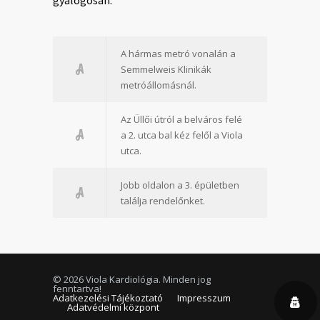
A hármas metró vonalán a
Semmelweis Klinikák
metróállomásnál.
Az Üllői útról a belváros felé
a 2. utca bal kéz felől a Viola
utca.
Jobb oldalon a 3. épületben
találja rendelőnket.
©
2026 Viola Kardiológia. Minden jog
fenntartva!
Adatkezelési Tájékoztató
Impresszum
Adatvédelmi központ