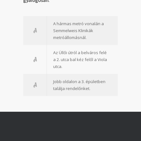
A hármas metró vonalán a
Semmelweis Klinikák
metróállomásnál.
Az Üllői útról a belváros felé
a 2. utca bal kéz felől a Viola
utca.
Jobb oldalon a 3. épületben
találja rendelőnket.